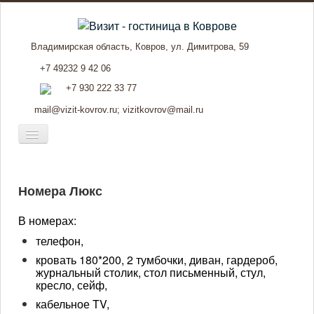
Владимирская область, Ковров, ул. Димитрова, 59
+7 49232 9 42 06
+7 930 222 33 77
mail@vizit-kovrov.ru
;
vizitkovrov@mail.ru
Включить/
выключить
Гостиница
навигацию
Номера
Бронирование
Номера Люкс
Фото
Услуги
В номерах:
Отзывы
Контакты
телефон,
кровать 180*200, 2 тумбочки, диван, гардероб,
журнальный столик, стол письменный, стул,
кресло, сейф,
кабельное TV,