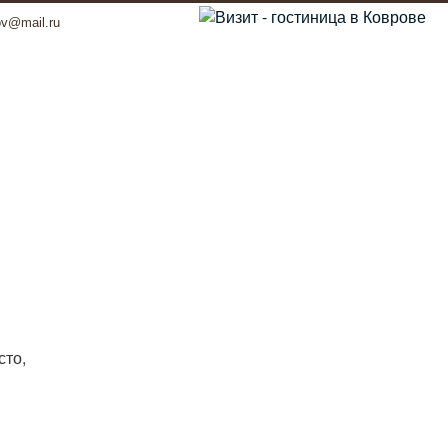
ov@mail.ru
сто,